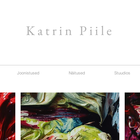
Katrin Piile
Joonistused
Näitused
Stuudios