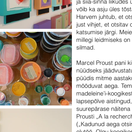
ja siia-sinna liikude
võib ka asju üles tõst
Harvem juhtub, et ots
just vihjet, et otsita
katsumise järgi. Mei
millegi leidmiseks o
silmad.
Marcel Proust pani ki
nüüdseks jäädvustatu
püüdis mitme aastak
mööduvat aega. Tema 
madeleine’i-koogikes
lapsepõlve aistingud,
suurepärase näitena 
Prousti „A la recher
(„Kadunud aega ots
elutöö. Olgu koogikes