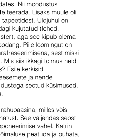
dates. Nii moodustus
 teerada. Lisaks muule oli
d tapeetidest. Üldjuhul on
dagi kujutatud (lehed,
ster), aga see kipub olema
odang. Piile loomingut on
arafraseerimisena, sest miski
e. Mis siis ikkagi toimus neid
s? Esile kerkisid
beesemete ja nende
ndustega seotud küsimused,
u.
s rahuoaasina, milles võis
matust. See väljendas seost
sponeerimise vahel. Katrin
 võimaluse peatuda ja puhata,