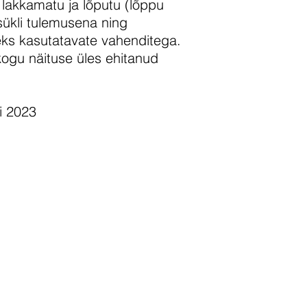
lakkamatu ja lõputu (lõppu
sükli tulemusena ning
ks kasutatavate vahenditega.
 kogu näituse üles ehitanud
i 2023