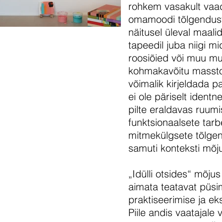
rohkem vasakult vaa
omamoodi tõlgenduste
näitusel üleval maali
tapeedil juba niigi mi
roosiõied või muu mu
kohmakavõitu massto
võimalik kirjeldada p
ei ole päriselt identn
pilte eraldavas ruumi
funktsionaalsete tar
mitmekülgsete tõlge
samuti konteksti mõj
„Idülli otsides“ mõju
aimata teatavat püsi
praktiseerimise ja ek
Piile andis vaatajale