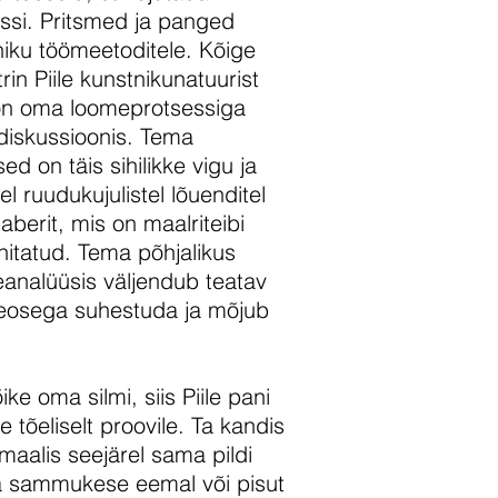
essi. Pritsmed ja panged
niku töömeetoditele. Kõige
n Piile kunstnikunatuurist
 on oma loomeprotsessiga
 diskussioonis. Tema
sed on täis sihilikke vigu ja
l ruudukujulistel lõuenditel
aberit, mis on maalriteibi
nitatud. Tema põhjalikus
eanalüüsis väljendub teatav
 teosega suhestuda ja mõjub
e oma silmi, siis Piile pani
tõeliselt proovile. Ta kandis
 maalis seejärel sama pildi
da sammukese eemal või pisut