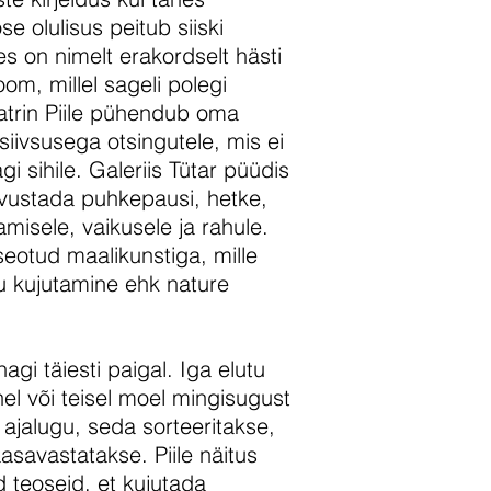
e olulisus peitub siiski
es on nimelt erakordselt hästi
oom, millel sageli polegi
Katrin Piile pühendub oma
siivsusega otsingutele, mis ei
gi sihile. Galeriis Tütar püüdis
ädvustada puhkepausi, hetke,
misele, vaikusele ja rahule.
seotud maalikunstiga, mille
lu kujutamine ehk nature
agi täiesti paigal. Iga elutu
l või teisel moel mingisugust
ajalugu, seda sorteeritakse,
asavastatakse. Piile näitus
 teoseid, et kujutada