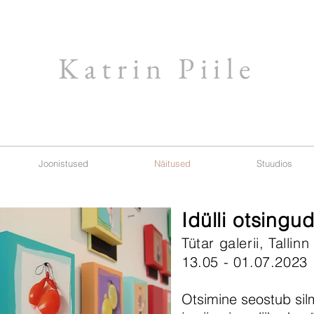
Katrin Piile
Joonistused
Näitused
Stuudios
Idülli otsingu
Tütar galerii, Tallinn
13.05 - 01.07.2023
Otsimine seostub sil