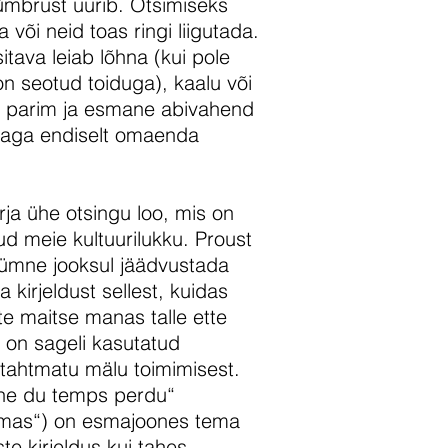
s ümbrust uurib. Otsimiseks
a või neid toas ringi liigutada.
itava leiab lõhna (kui pole
v on seotud toiduga), kaalu või
e parim ja esmane abivahend
n aga endiselt omaenda
rja ühe otsingu loo, mis on
d meie kultuurilukku. Proust
ümne jooksul jäädvustada
kirjeldust sellest, kuidas
te maitse manas talle ette
 on sageli kasutatud
tahtmatu mälu toimimisest.
che du temps perdu“
imas“) on esmajoones tema
te kirjeldus kui tahes