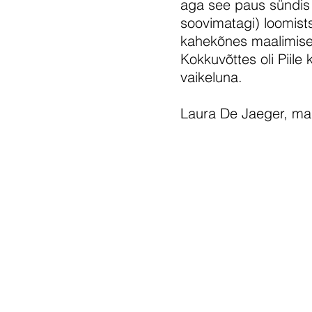
aga see paus sündis 
soovimatagi) loomist
kahekõnes maalimise
Kokkuvõttes oli Piile
vaikeluna.
Laura De Jaeger, ma