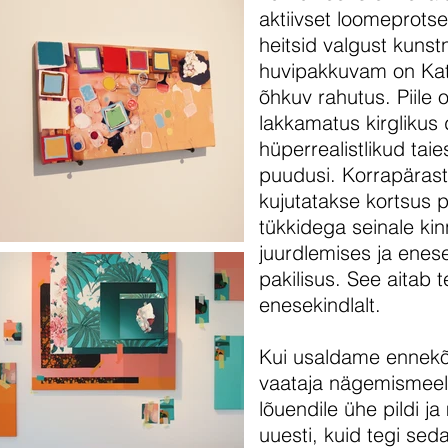
aktiivset loomeprots
heitsid valgust kunst
huvipakkuvam on Katri
õhkuv rahutus. Piile
lakkamatus kirglikus
hüperrealistlikud taie
puudusi. Korrapäraste
kujutatakse kortsus p
tükkidega seinale kin
juurdlemises ja enes
pakilisus. See aitab
enesekindlalt.
Kui usaldame ennekõik
vaataja nägemismeele 
lõuendile ühe pildi ja
uuesti, kuid tegi se