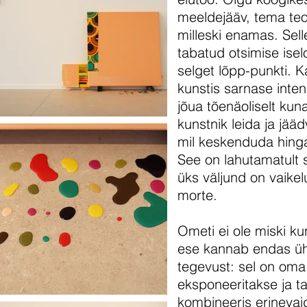
meeldejääv, tema teos
milleski enamas. Sell
tabatud otsimise isel
selget lõpp-punkti. 
kunstis sarnase inten
jõua tõenäoliselt kuna
kunstnik leida ja jä
mil keskenduda hinga
See on lahutamatult 
üks väljund on vaike
morte.
Ometi ei ole miski kun
ese kannab endas ühe
tegevust: sel on oma 
eksponeeritakse ja ta
kombineeris erinevaid