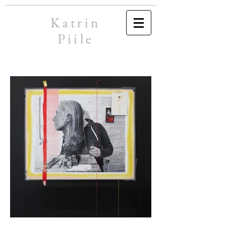
Katrin
Piile