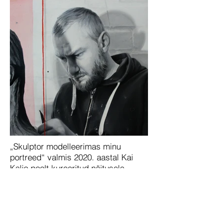
„Skulptor modelleerimas minu
portreed“ valmis 2020. aastal Kai
Kaljo poolt kureeritud näitusele
„Kunstnikud maalivad kunstnike“,
mis oli osa EKL’i Kevadnäitusest.
Ettenägelikult mängisin oma maaliga
asjaolule, et vaatamata üleskutsele