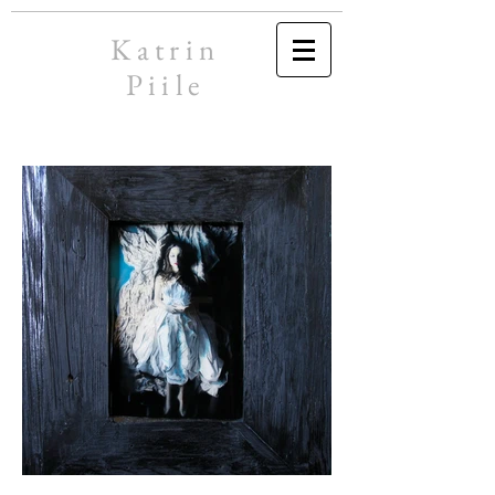
Katrin
Piile